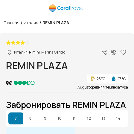
/
/
Главная
Италия
REMIN PLAZA
1/1
Италия, Rimini, Marina Centro
REMIN PLAZA
25 °C
27 °C
August средняя температура
Забронировать REMIN PLAZA
7
8
9
10
11
12
13
14