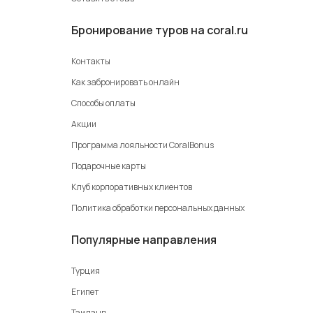
Бронирование туров на coral.ru
Контакты
Как забронировать онлайн
Способы оплаты
Акции
Программа лояльности CoralBonus
Подарочные карты
Клуб корпоративных клиентов
Политика обработки персональных данных
Популярные направления
Турция
Египет
Таиланд