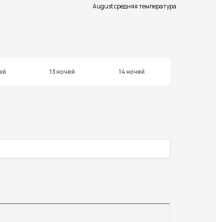
August средняя температура
ей
13 ночей
14 ночей