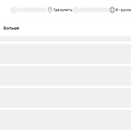
Где купить
₽
-
русс
Больше