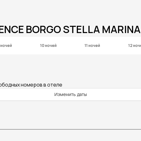
DENCE BORGO STELLA MARINA
 ночей
10 ночей
11 ночей
12 ноч
вободных номеров в отеле
Изменить даты