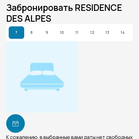
Забронировать RESIDENCE
DES ALPES
7
8
9
10
11
12
13
14
К сожалению, в выбранные вами даты нет свободных