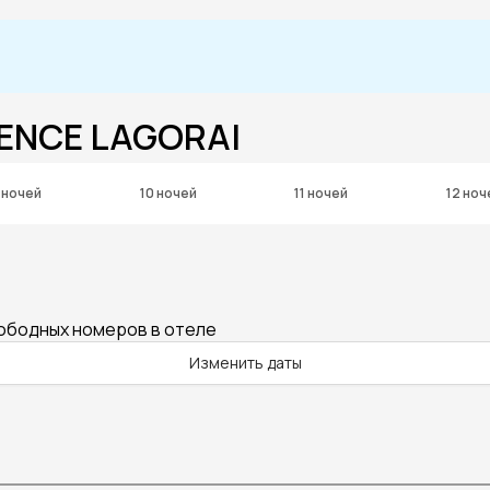
DENCE LAGORAI
 ночей
10 ночей
11 ночей
12 ноч
вободных номеров в отеле
Изменить даты