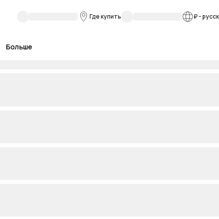
Где купить
₽
-
русс
Больше