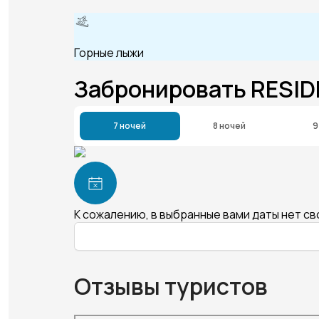
Горные лыжи
Забронировать RESI
7 ночей
8 ночей
9
К сожалению, в выбранные вами даты нет с
Отзывы туристов