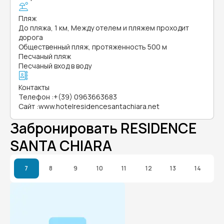
Пляж
До пляжа, 1 км, Между отелем и пляжем проходит
дорога
Общественный пляж, протяженность 500 м
Песчаный пляж
Песчаный вход в воду
Контакты
Телефон
:
+(39) 0963663683
Сайт
:
www.hotelresidencesantachiara.net
Забронировать RESIDENCE
SANTA CHIARA
7
8
9
10
11
12
13
14