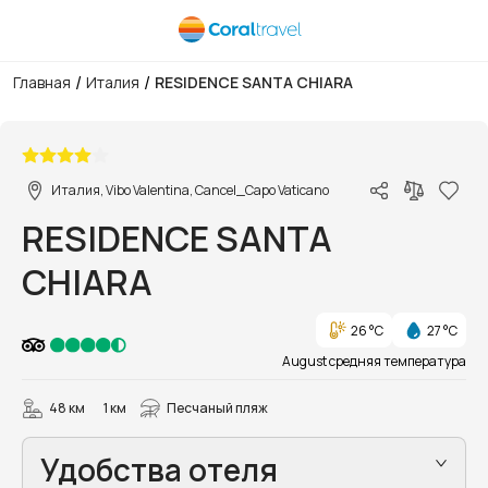
/
/
Главная
Италия
RESIDENCE SANTA CHIARA
1/31
Италия, Vibo Valentina, Cancel_Capo Vaticano
RESIDENCE SANTA
CHIARA
26 °C
27 °C
August средняя температура
48 км
1 км
Песчаный пляж
Удобства отеля