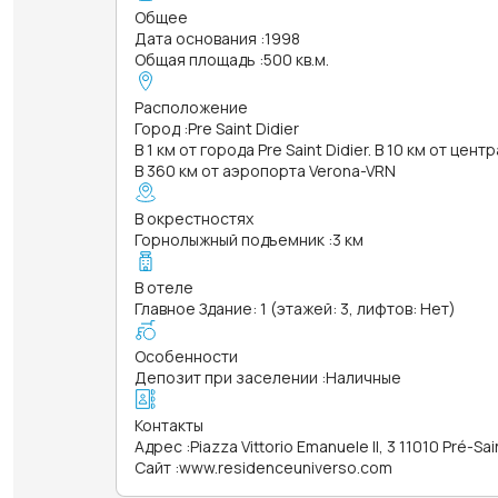
Общее
Дата основания
:
1998
Общая площадь
:
500 кв.м.
Расположение
Город
:
Pre Saint Didier
В 1 км от города Pre Saint Didier. В 10 км от цент
В 360 км от аэропорта Verona-VRN
В окрестностях
Горнолыжный подъемник
:
3 км
В отеле
Главное Здание: 1 (этажей: 3, лифтов: Нет)
Особенности
Депозит при заселении
:
Наличные
Контакты
Адрес
:
Piazza Vittorio Emanuele II, 3 11010 Pré-Sa
Сайт
:
www.residenceuniverso.com