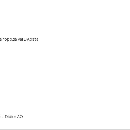
ра города Val D'Aosta
int-Didier AO