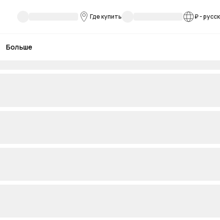
Где купить
₽
-
русс
Больше