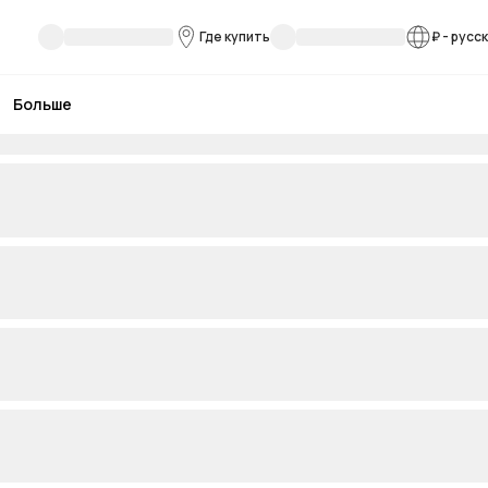
Где купить
₽
-
русс
Больше