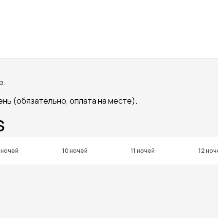
е.
день (обязательно, оплата на месте).
S
 ночей
10 ночей
11 ночей
12 ноч