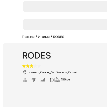
/
/
Главная
Италия
RODES
RODES
Италия, Cancel_Val Gardena, Ortisei
190 км