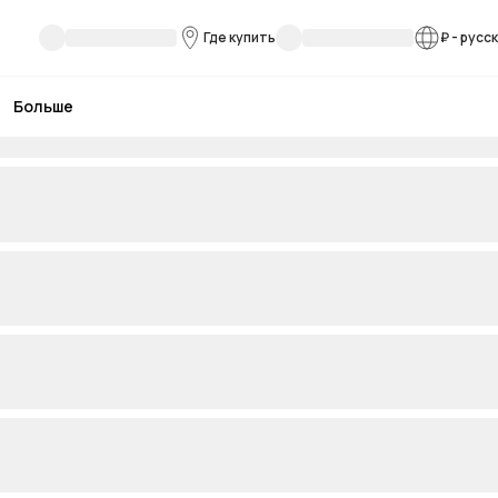
Где купить
₽
-
русс
Больше