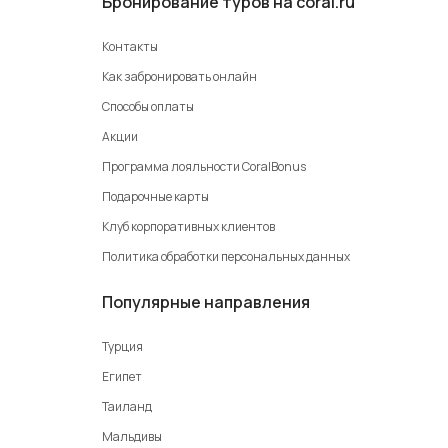
Бронирование туров на coral.ru
Контакты
Как забронировать онлайн
Способы оплаты
Акции
Программа лояльности CoralBonus
Подарочные карты
Клуб корпоративных клиентов
Политика обработки персональных данных
Популярные направления
Турция
Египет
Таиланд
Мальдивы