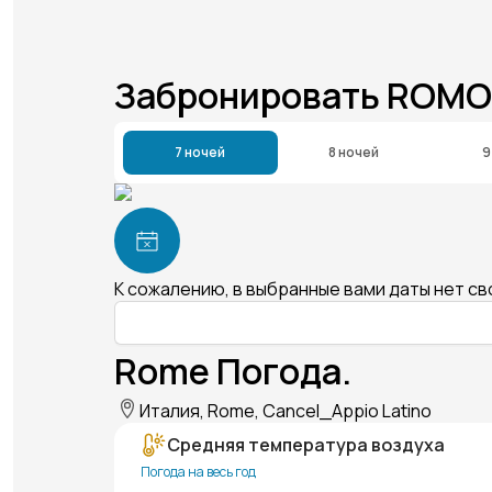
Забронировать ROMO
7 ночей
8 ночей
9
К сожалению, в выбранные вами даты нет с
Rome Погода.
Италия, Rome, Cancel_Appio Latino
Средняя температура воздуха
Погода на весь год