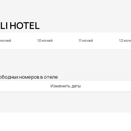
LI HOTEL
 ночей
10 ночей
11 ночей
12 ноч
вободных номеров в отеле
Изменить даты