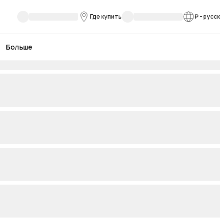
Где купить
₽
-
русс
Больше