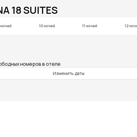
A 18 SUITES
 ночей
10 ночей
11 ночей
12 ноч
вободных номеров в отеле
Изменить даты