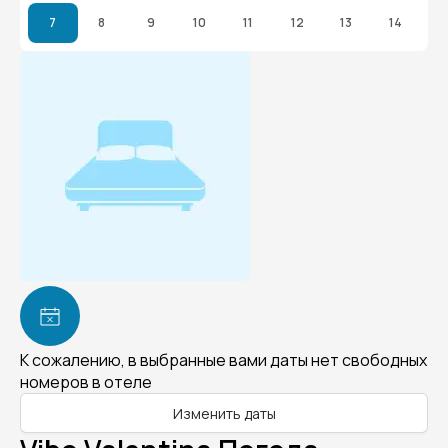
7
8
9
10
11
12
13
14
К сожалению, в выбранные вами даты нет свободных
номеров в отеле
Изменить даты