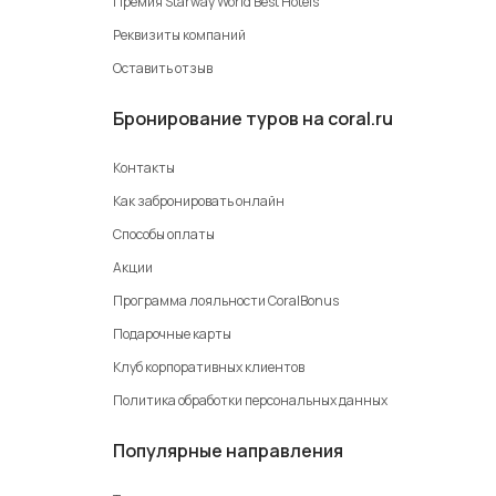
Премия Starway World Best Hotels
Реквизиты компаний
Оставить отзыв
Бронирование туров на coral.ru
Контакты
Как забронировать онлайн
Способы оплаты
Акции
Программа лояльности CoralBonus
Подарочные карты
Клуб корпоративных клиентов
Политика обработки персональных данных
Популярные направления