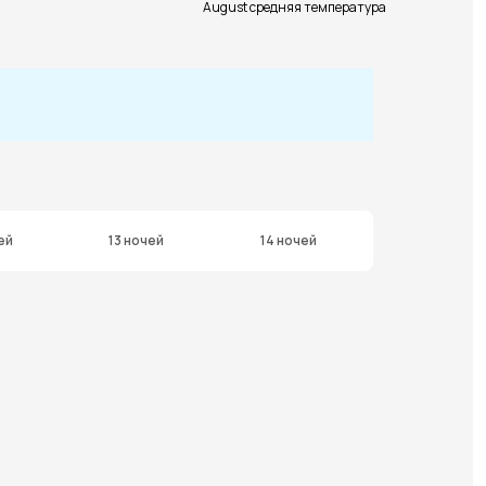
August средняя температура
ей
13 ночей
14 ночей