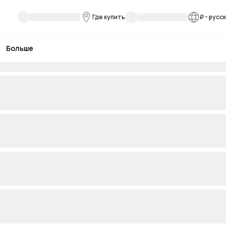
Где купить
₽
-
русс
Больше