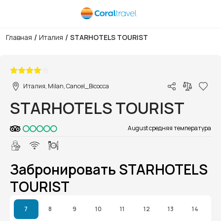
/
/
Главная
Италия
STARHOTELS TOURIST
1/1
Италия, Milan, Cancel_Bicocca
STARHOTELS TOURIST
August средняя температура
Забронировать STARHOTELS
TOURIST
7
8
9
10
11
12
13
14