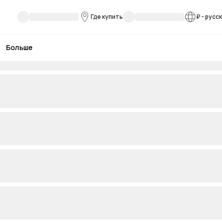
Где купить
₽
-
русс
Больше