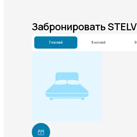
Забронировать STELV
7 ночей
8 ночей
9