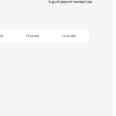
August средняя температура
ей
13 ночей
14 ночей