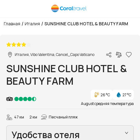
/
/
Главная
Италия
SUNSHINE CLUB HOTEL & BEAUTY FARM
1/8
Италия, Vibo Valentina, Cancel_Capo Vaticano
SUNSHINE CLUB HOTEL &
BEAUTY FARM
26 °C
27 °C
August средняя температура
47 км
2 км
Песчаный пляж
Удобства отеля