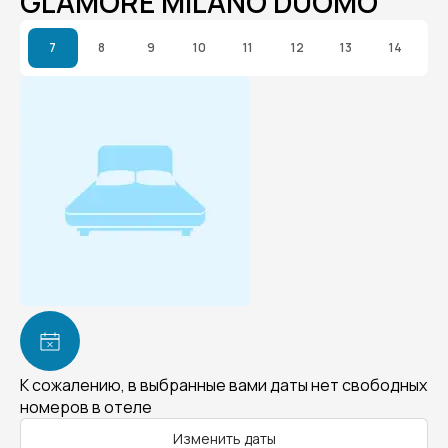
GLAMORE MILANO DUOMO
7
8
9
10
11
12
13
14
К сожалению, в выбранные вами даты нет свободных
номеров в отеле
Изменить даты