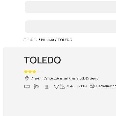
/
/
Главная
Италия
TOLEDO
TOLEDO
Италия, Cancel_Venetian Riviera, Lido Di Jesolo
31 км
300 м
Песчаный п