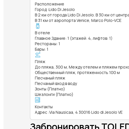
Расположение
Город
:
Lido Di Jesolo
В 2 км от города Lido Di Jesolo. В 30 км от центр
В 31 км от аэропорта Venice, Marco Polo-VCE
В отеле
Главное Здание: 1 (этажей: 4, лифтов: 1)
Рестораны: 1
Бары: 1
Пляж
До пляжа, 300 м, Между отелем и пляжем прох
Общественный пляж, протяженность 100 м
Песчаный пляж
Песчаный вход в воду
Зонты (Платно)
Шезлонги (Платно)
Контакты
Адрес
:
Via Nausicaa, 4 30016 Lido di Jesolo VE
Забронировать TOLE