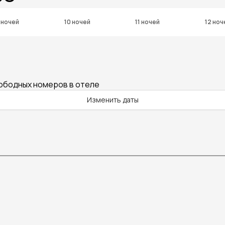
 ночей
10 ночей
11 ночей
12 ноч
вободных номеров в отеле
Изменить даты