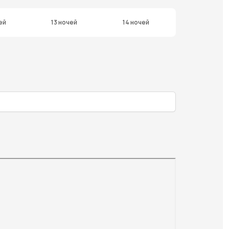
ей
13 ночей
14 ночей