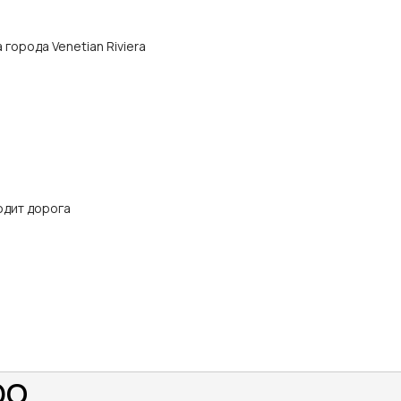
а города Venetian Riviera
одит дорога
DO