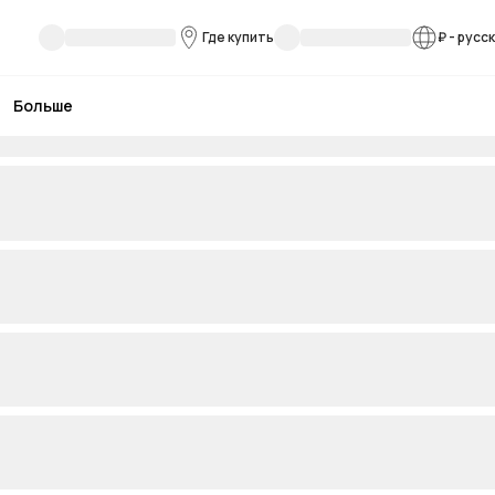
Где купить
₽
-
русс
Больше