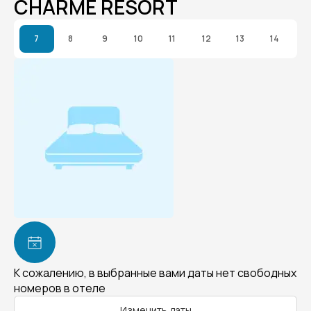
CHARME RESORT
7
8
9
10
11
12
13
14
К сожалению, в выбранные вами даты нет свободных
номеров в отеле
Изменить даты