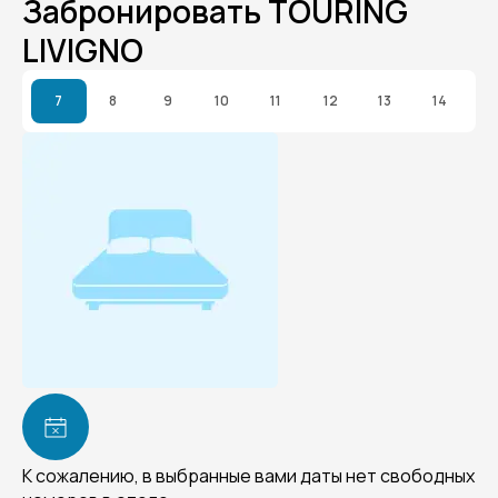
Забронировать TOURING
LIVIGNO
7
8
9
10
11
12
13
14
К сожалению, в выбранные вами даты нет свободных