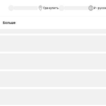
Где купить
₽
-
русс
Больше