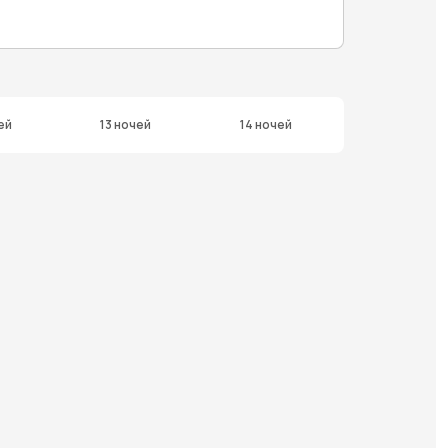
ей
13 ночей
14 ночей