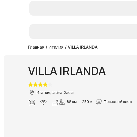
/
/
Главная
Италия
VILLA IRLANDA
VILLA IRLANDA
Италия, Latina, Gaeta
88 км
250 м
Песчаный пляж