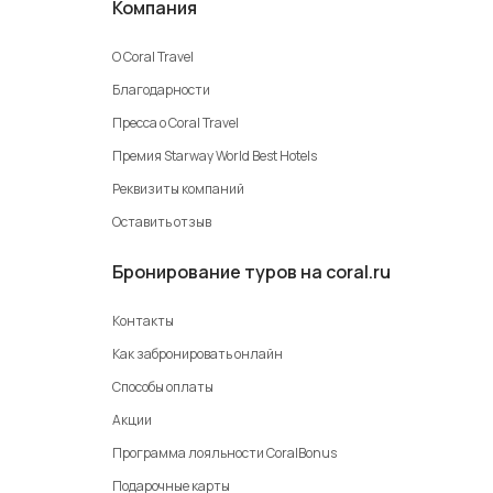
Компания
О Coral Travel
Благодарности
Пресса о Coral Travel
Премия Starway World Best Hotels
Реквизиты компаний
Оставить отзыв
Бронирование туров на coral.ru
Контакты
Как забронировать онлайн
Способы оплаты
Акции
Программа лояльности CoralBonus
Подарочные карты