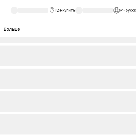
Где купить
₽
-
русс
Больше