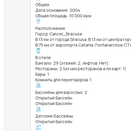
Общее
Дата основания
:
2004
Общая площадь
:
10 000 кв.м.
Расположение
Город
:
Cancel_Siracusa
В 13 км от города Siracusa. В 13 км от центра го
В 75 км от аэропорта Catania, Fontanarossa-CT
В отеле
Бунгало: 29 (этажей: 2, лифтов: Нет)
Рестораны: 2 (из них ресторанов а’ля карт: 1)
Бары: 1
Комнаты для переговоров: 1
Бассейны для взрослых: 2
Открытый Бассейн
Открытый Бассейн
Детские бассейны
Открытый Бассейн