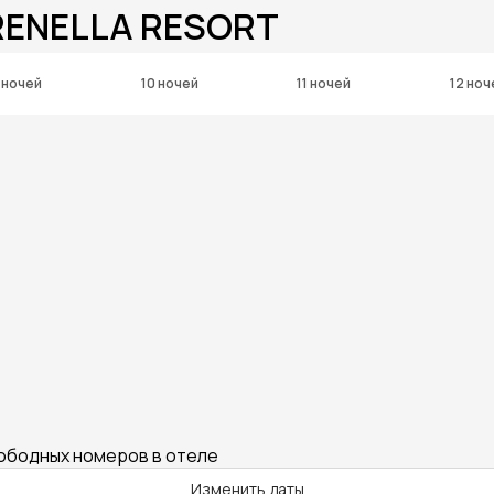
RENELLA RESORT
 ночей
10 ночей
11 ночей
12 ноч
вободных номеров в отеле
Изменить даты