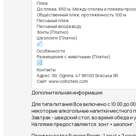
Пляж
До пляжа, 650 м, Между отелем и пляжем прох
Общественный пляж, протяженность 100 м
Песчаный пляж
Песчаный вход в воду
Зонты (Платно)
Шезлонги (Платно)
Особенности
Размещение с животными (Платно)
Контакты
Адрес
:
Str. Ognina, 47 96100 Siracusa SR
Сайт
:
www.voihotels.com
Дополнительная информация
Для типа питания Все включено с 10.00 до 00
некоторые алкогольные напитки местного пр
Завтрак - шведский стол, во время обеда и
На пляже предоставляется зонт + шезлонг. Т
Преимущества Supeior Room : 1 зонт + 2 шез