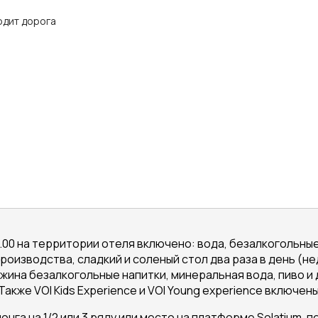
одит дорога
.00 на территории отеля включено: вода, безалкогольные н
оизводства, сладкий и соленый стол два раза в день (не
 ужина безалкогольные напитки, минеральная вода, пиво и
акже VOI Kids Experience и VOI Young experience включены
лонга на 1/2 или 3 ряду или место на платформе Solatium,