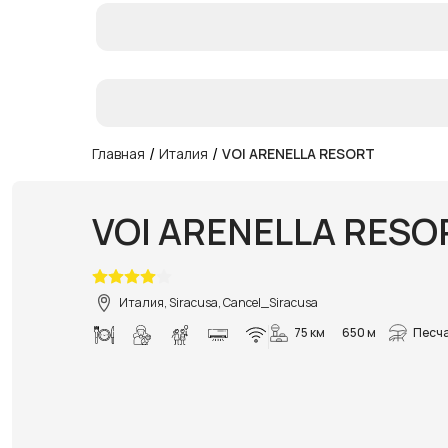
/
/
Главная
Италия
VOI ARENELLA RESORT
VOI ARENELLA RESO
Италия, Siracusa, Cancel_Siracusa
75 км
650 м
Песч