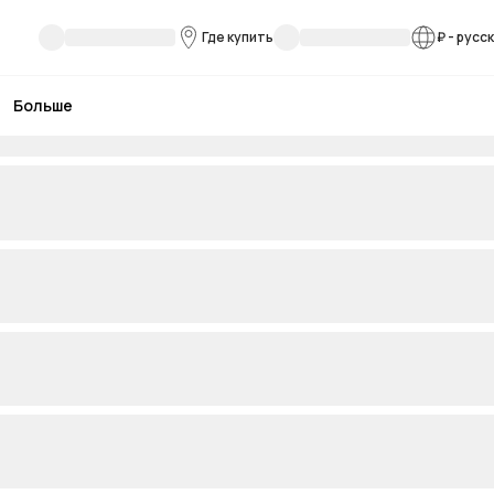
Где купить
₽
-
русс
Больше