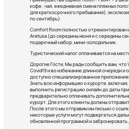
кофе , чая, ежедневная смена пляжных поло
для краткосрочного пребывания), эксклюзив
по сентябрь).
Comfort Room полностью отремонтирован и 
Aretusa (до середины июня и с середины с
подарочный набор, мини-холодильник.
Туристический налог оплачивается на мест
Дорогие Гости, Мы рады сообщить вам, что 
Covid19 и во избежание длинной очереди и 
доступно специализированное приложение VO
Знать всю информацию о курорте, включая,
выполнить регистрацию онлайн до даты при
предварительно оплачивать дополнительные 
курорт. Для этого клиенты должны отправ
После этого мы отправим им письмо с ссылк
некоторые услуги могут подвергаться даль
обновленной программой и забронировать д