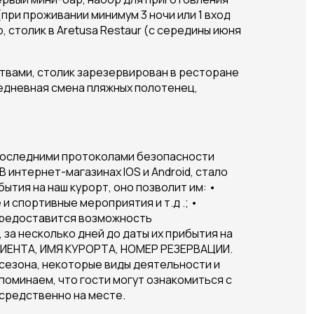
при проживании минимум 3 ночи или 1 вход
 столик в Aretusa Restaur (с середины июня
твами, столик зарезервирован в ресторане
жедневная смена пляжных полотенец,
 с последними протоколами безопасности
 интернет-магазинах IOS и Android, стало
ытия на наш курорт, оно позволит им: •
 спортивные мероприятия и т.д .; •
 предоставится возможность
 за несколько дней до даты их прибытия на
КЛИЕНТА, ИМЯ КУРОРТА, НОМЕР РЕЗЕРВАЦИИ.
 сезона, некоторые виды деятельности и
поминаем, что гости могут ознакомиться с
средственно на месте.