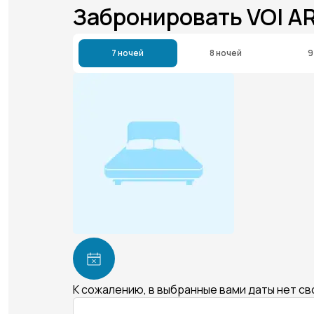
Забронировать VOI A
7 ночей
8 ночей
9
К сожалению, в выбранные вами даты нет с