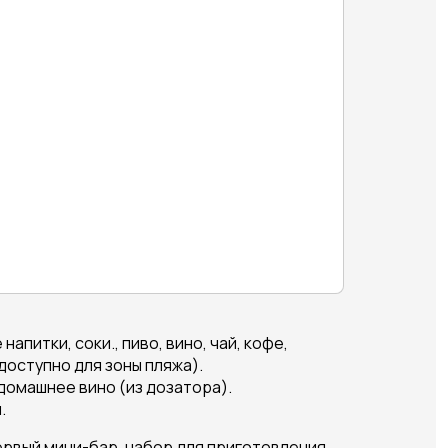
апитки, соки., пиво, вино, чай, кофе,
доступно для зоны пляжа).
 домашнее вино (из дозатора).
.
 первый мини-бар, набор для приготовления