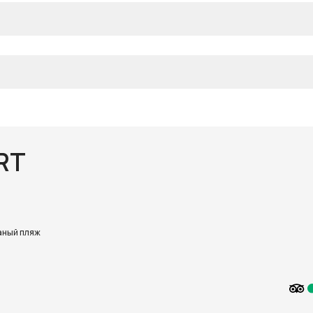
RT
аный пляж