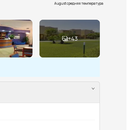
August средняя температура
+
43