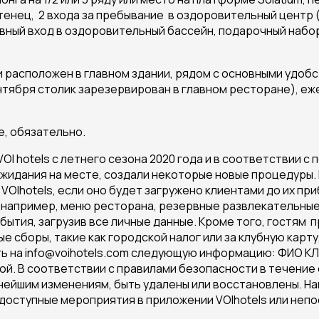
тенец, 2 входа за пребывание в оздоровительный центр (
ный вход в оздоровительный бассейн, подарочный набор,
расположен в главном здании, рядом с основными удобс
ентября столик зарезервирован в главном ресторане), е
е, обязательно.
VOI hotels с летнего сезона 2020 года и в соответствии
ожидания на месте, создали некоторые новые процедуры. В
Ihotels, если оно будет загружено клиентами до их приб
 например, меню ресторана, резервные развлекательные и
бытия, загрузив все личные данные. Кроме того, гостям
сборы, такие как городской налог или за клубную карту,
ить на info@voihotels.com следующую информацию: ФИО 
ой. В соответствии с правилами безопасности в течение
нейшим изменениям, быть удалены или восстановлены. На
оступные мероприятия в приложении VOIhotels или непо