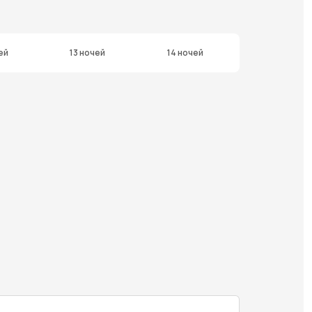
ей
13 ночей
14 ночей