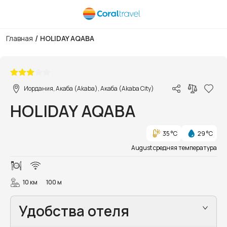
/
Главная
HOLIDAY AQABA
1/9
Иордания, Акаба (Akaba), Акаба (Akaba City)
HOLIDAY AQABA
35 °C
29 °C
August средняя температура
10 км
100 м
Удобства отеля