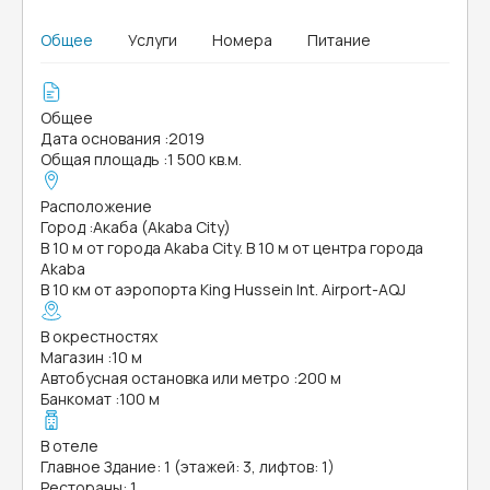
Общее
Услуги
Номера
Питание
Общее
Дата основания
:
2019
Общая площадь
:
1 500 кв.м.
Расположение
Город
:
Акаба (Akaba City)
В 10 м от города Akaba City. В 10 м от центра города
Akaba
В 10 км от аэропорта King Hussein Int. Airport-AQJ
В окрестностях
Магазин
:
10 м
Автобусная остановка или метро
:
200 м
Банкомат
:
100 м
В отеле
Главное Здание: 1 (этажей: 3, лифтов: 1)
Рестораны: 1