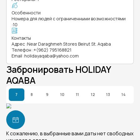
Особенности
Номера для людей с ограниченными возможностями
:
10
Контакты
Адрес
:
Near Daraghmeh Stores Beirut St. Aqaba
Телефон
:
+(962) 795168821
Email
:
holidayaqaba@yahoo.com
Забронировать HOLIDAY
AQABA
7
8
9
10
11
12
13
14
К сожалению, в выбранные вами даты нет свободных