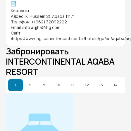
Контакты
Адрес
:
K. Hussein St. Aqaba 11171
Телефон
:
+(962) 32092222
Email
:
info.aqjha@ihg.com
Сайт
:
https://www.ihg.com/intercontinental/hotels/gb/en/aqaba/aq
Забронировать
INTERCONTINENTAL AQABA
RESORT
7
8
9
10
11
12
13
14