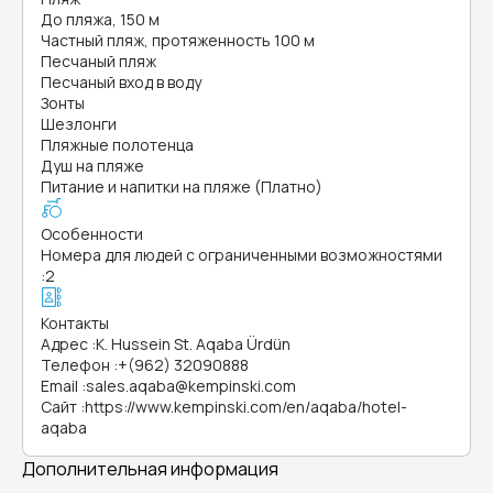
До пляжа, 150 м
Частный пляж, протяженность 100 м
Песчаный пляж
Песчаный вход в воду
Зонты
Шезлонги
Пляжные полотенца
Душ на пляже
Питание и напитки на пляже (Платно)
Особенности
Номера для людей с ограниченными возможностями
:
2
Контакты
Адрес
:
K. Hussein St. Aqaba Ürdün
Телефон
:
+(962) 32090888
Email
:
sales.aqaba@kempinski.com
Сайт
:
https://www.kempinski.com/en/aqaba/hotel-
aqaba
Дополнительная информация