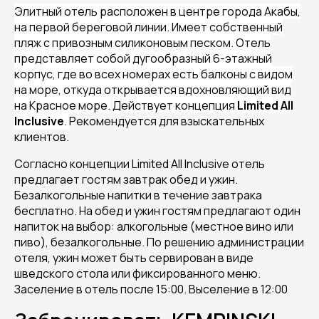
Элитный отель
расположен в центре города Акабы,
на первой береговой линии. Имеет собственный
пляж с привозным силиконовым песком.
Отель
представляет собой дугообразный 6-этажный
корпус, где во всех номерах есть балконы с видом
на море, откуда открывается вдохновляющий вид
на Красное море.
Действует концепция
Limited All
Inclusive
.
Рекомендуется для взыскательных
клиентов
.
Согласно концепции Limited All Inclusive отель
предлагает гостям завтрак обед и ужин.
Безалкогольные напитки в течение завтрака
бесплатно. На обед и ужин гостям предлагают один
напиток на выбор: алкогольные (местное вино или
пиво), безалкогольные. По решению администрации
отеля, ужин может быть сервирован в виде
шведского стола или фиксированного меню.
Заселение в отель после 15:00. Выселение в 12:00