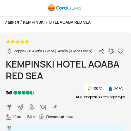
/
Главная
KEMPINSKI HOTEL AQABA RED SEA
1/25
Иордания, Акаба (Akaba), Акаба (Akaba Beach)
KEMPINSKI HOTEL AQABA
RED SEA
35 °C
29 °C
August средняя температура
10 км
150 м
Песчаный пляж