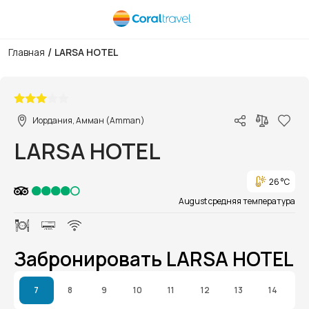
/
Главная
LARSA HOTEL
1/1
Иордания, Амман (Amman)
LARSA HOTEL
26 °C
August средняя температура
Забронировать LARSA HOTEL
7
8
9
10
11
12
13
14