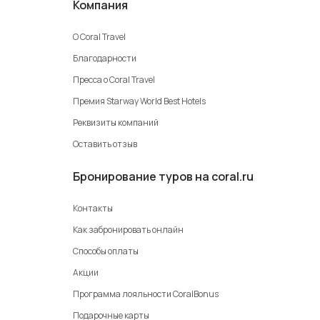
Компания
О Coral Travel
Благодарности
Пресса о Coral Travel
Премия Starway World Best Hotels
Реквизиты компаний
Оставить отзыв
Бронирование туров на coral.ru
Контакты
Как забронировать онлайн
Способы оплаты
Акции
Программа лояльности CoralBonus
Подарочные карты