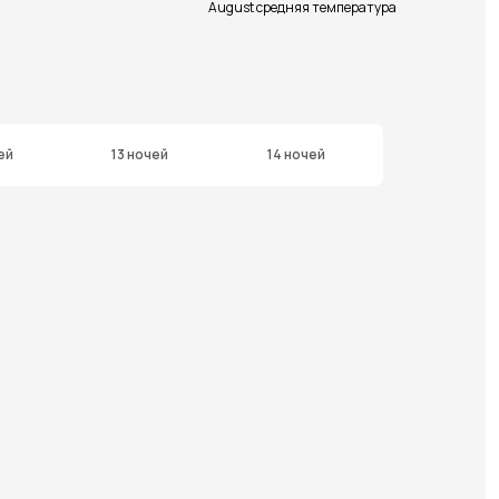
August средняя температура
ей
13 ночей
14 ночей