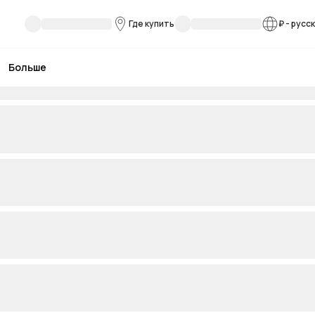
Где купить
₽
-
русс
Больше