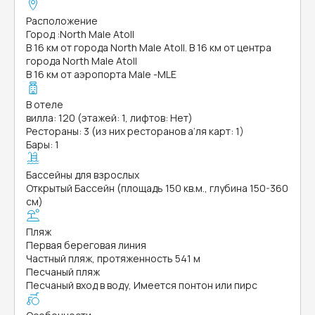
Расположение
Город
:
North Male Atoll
В 16 км от города North Male Atoll. В 16 км от центра
города North Male Atoll
В 16 км от аэропорта Male -MLE
В отеле
вилла: 120 (этажей: 1, лифтов: Нет)
Рестораны: 3 (из них ресторанов а’ля карт: 1)
Бары: 1
Бассейны для взрослых
Открытый Бассейн (площадь 150 кв.м., глубина 150-360
см)
Пляж
Первая береговая линия
Частный пляж, протяженность 541 м
Песчаный пляж
Песчаный вход в воду, Имеется понтон или пирс