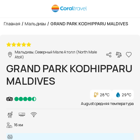
/
/
Главная
Мальдивы
GRAND PARK KODHIPPARU MALDIVES
1/71
Мальдивы, Северный Мале Атолл (North Male
Atoll)
GRAND PARK KODHIPPARU
MALDIVES
28 °C
29 °C
August средняя температура
16 км