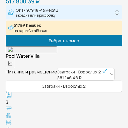
517 800,39 ₽
От
17 979,18 ₽
в месяц
в кредит или в рассрочку
5178₽ Кешбэк
на карту CoralBonus
Выбрать номер
Pool Water Villa
Питание и размещение
Завтраки - Взрослых:2
561 146,46 ₽
Завтраки - Взрослых:2
3