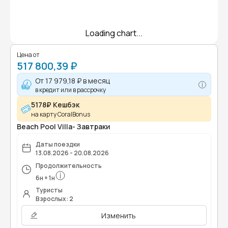
Loading chart...
Цена от
517 800,39 ₽
От
17 979,18 ₽
в месяц
в кредит или в рассрочку
5178₽ Кешбэк
на карту CoralBonus
Beach Pool Villa- Завтраки
Даты поездки
13.08.2026 - 20.08.2026
Продолжительность
6
н
+
1
н
Туристы
Взрослых: 2
Изменить