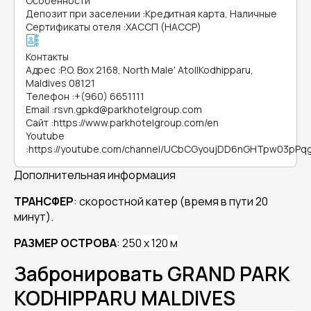
Особенности
Депозит при заселении
:
Кредитная карта, Наличные
Сертификаты отеля
:
ХАССП (HACCP)
Контакты
Адрес
:
P.O. Box 2168, North Male' AtollKodhipparu,
Maldives 08121
Телефон
:
+(960) 6651111
Email
:
rsvn.gpkd@parkhotelgroup.com
Сайт
:
https://www.parkhotelgroup.com/en
Youtube
:
https://youtube.com/channel/UCbCGyoujDD6nGHTpw03pPq
Дополнительная информация
ТРАНСФЕР
: скоростной катер (время в пути 20
минут).
РАЗМЕР ОСТРОВА
:
250 x 120 м
Забронировать GRAND PARK
KODHIPPARU MALDIVES