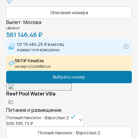
Описание номера
Вылет
:
Москва
Цена от
561 146,46 ₽
От
19 484,25 ₽
в месяц
в кредит или в рассрочку
5611₽ Кешбэк
на карту CoralBonus
Выбрать номер
Reef Pool Water Villa
Питание и размещение
Полный пансион - Взрослых:2
605 395,73 ₽
Полный пансион - Взрослых:2