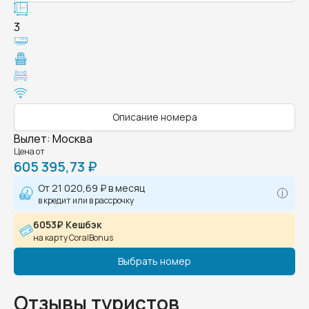
3
Описание номера
Вылет
:
Москва
Цена от
605 395,73 ₽
От
21 020,69 ₽
в месяц
в кредит или в рассрочку
6053₽ Кешбэк
на карту CoralBonus
Выбрать номер
Отзывы туристов