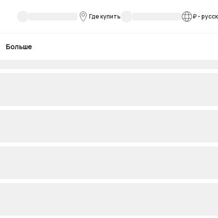
Где купить
₽
-
русс
Больше