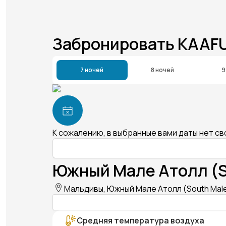
Забронировать KAAF
7 ночей
8 ночей
9
К сожалению, в выбранные вами даты нет с
Южный Мале Атолл (So
Мальдивы, Южный Мале Атолл (South Male 
Средняя температура воздуха