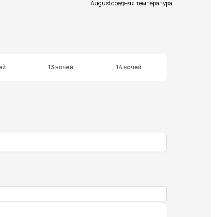
August средняя температура
ей
13 ночей
14 ночей