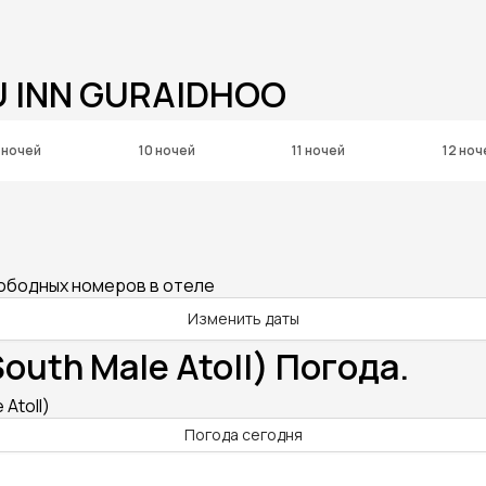
U INN GURAIDHOO
 ночей
10 ночей
11 ночей
12 ноч
вободных номеров в отеле
Изменить даты
uth Male Atoll) Погода.
Atoll)
Погода сегодня