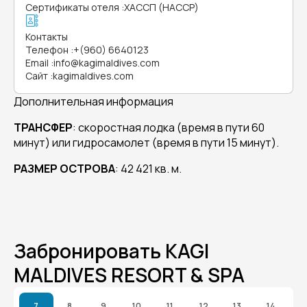
Сертификаты отеля
:
ХАССП (HACCP)
Контакты
Телефон
:
+(960) 6640123
Email
:
info@kagimaldives.com
Сайт
:
kagimaldives.com
Дополнительная информация
ТРАНСФЕР
: скоростная лодка (время в пути 60
минут) или гидросамолет (время в пути 15 минут).
РАЗМЕР ОСТРОВА
: 42 421 кв. м.
Забронировать KAGI
MALDIVES RESORT & SPA
7
8
9
10
11
12
13
14