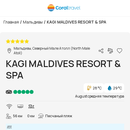
/
/
Главная
Мальдивы
KAGI MALDIVES RESORT & SPA
1/64
Мальдивы, Северный Мале Атолл (North Male
Atoll)
KAGI MALDIVES RESORT &
SPA
28 °C
29 °C
August средняя температура
56 км
0 км
Песчаный пляж