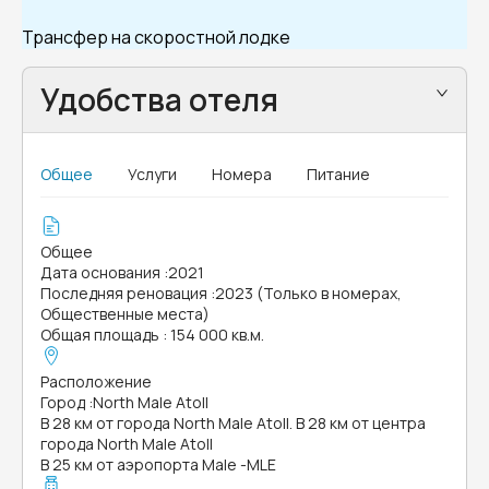
Трансфер на скоростной лодке
Удобства отеля
Общее
Услуги
Номера
Питание
Общее
Дата основания
:
2021
Последняя реновация
:
2023 (Только в номерах,
Общественные места)
Общая площадь
:
154 000 кв.м.
Расположение
Город
:
North Male Atoll
В 28 км от города North Male Atoll. В 28 км от центра
города North Male Atoll
В 25 км от аэропорта Male -MLE