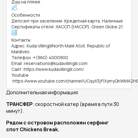
Душ на пляже
Особенности
Депозит при заселении
:
Кредитная карта, Наличные
Сертификаты отеля
:
ХАССП (HACCP), Green Globe 21
Контакты
Адрес
:
Kuda VillingiliNorth Malé Atoll, Republic of
Maldives
Телефон
:
+(960) 4000900
Email
:
reservations@kudavillingili.com
Сайт
:
https://www.kudavillingili.com/
Youtube
:
https://www.youtube.com/channel/UCqyX3jf1XymyQhWMA2H
Дополнительная информация
ТРАНСФЕР
: скоростной катер (время в пути 30
минут).
Рядом с островом расположен серфинг
спот Chickens Break.