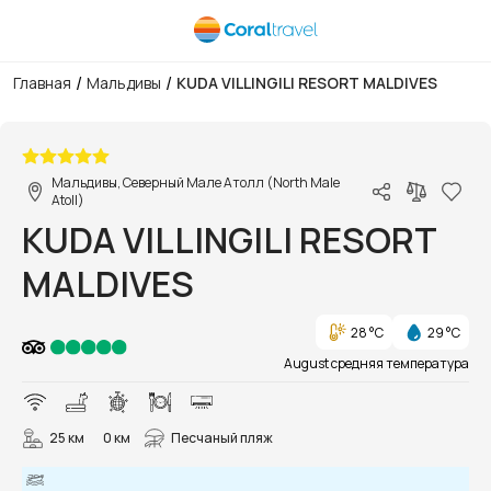
/
/
Главная
Мальдивы
KUDA VILLINGILI RESORT MALDIVES
1/124
Мальдивы, Северный Мале Атолл (North Male
Atoll)
KUDA VILLINGILI RESORT
MALDIVES
28 °C
29 °C
August средняя температура
25 км
0 км
Песчаный пляж