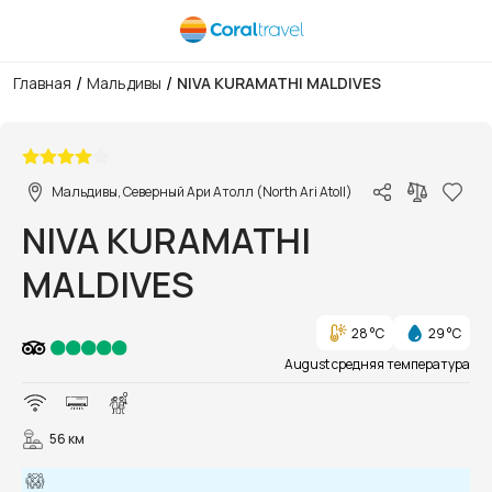
/
/
Главная
Мальдивы
NIVA KURAMATHI MALDIVES
1/101
Мальдивы, Северный Ари Атолл (North Ari Atoll)
NIVA KURAMATHI
MALDIVES
28 °C
29 °C
August средняя температура
56 км