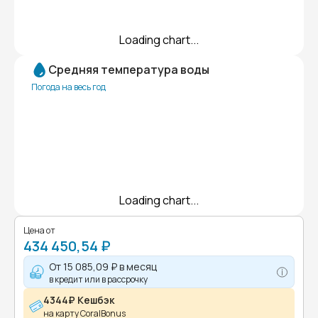
Loading chart...
Средняя температура воды
Погода на весь год
Loading chart...
Цена от
434 450,54 ₽
От
15 085,09 ₽
в месяц
в кредит или в рассрочку
4344₽ Кешбэк
на карту CoralBonus