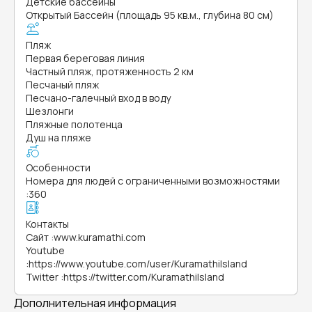
Детские бассейны
Открытый Бассейн (площадь 95 кв.м., глубина 80 см)
Пляж
Первая береговая линия
Частный пляж, протяженность 2 км
Песчаный пляж
Песчано-галечный вход в воду
Шезлонги
Пляжные полотенца
Душ на пляже
Особенности
Номера для людей с ограниченными возможностями
:
360
Контакты
Сайт
:
www.kuramathi.com
Youtube
:
https://www.youtube.com/user/KuramathiIsland
Twitter
:
https://twitter.com/KuramathiIsland
Дополнительная информация