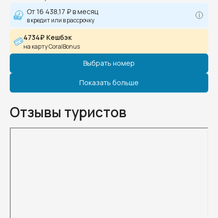
От
16 438,17 ₽
в месяц
в кредит или в рассрочку
4734₽ Кешбэк
на карту CoralBonus
Выбрать номер
Показать больше
Отзывы туристов