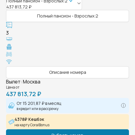
Полный пансион - Взрослых:2
437 813,72 ₽
Полный пансион - Взрослых:2
3
Описание номера
Вылет
:
Москва
Цена от
437 813,72 ₽
От
15 201,87 ₽
в месяц
в кредит или в рассрочку
4378₽ Кешбэк
на карту CoralBonus