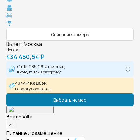
Описание номера
Вылет
:
Москва
Цена от
434 450,54 ₽
От
15 085,09 ₽
в месяц
в кредит или в рассрочку
4344₽ Кешбэк
на карту CoralBonus
Выбрать номер
Beach Villa
Питание и размещение