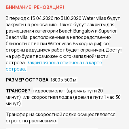
ВНИМАНИЕ! РЕНОВАЦИЯ!
В период с 15.04.2026 по 31.10.2026 Water villas будут
закрыты на реновацию. Также будут закрыты для
размещения категории Beach Bungalow и Superior
Beach villa, расположенные в непосредственно
близости от ветки Water villas.Выход на риф со
стороны ведущихся работ будет ограничен. Доступ
на риф будет возможен с юго-западной части
острова.
Закрытая зона отмечена на карте
острова.
РАЗМЕР ОСТРОВА
:
1800 x 500 м.
ТРАНСФЕР
:
гидросамолет (время в пути 20
минут) или скоростная лодка (время в пути 1 час 30
минут).
Трансфер на скоростной лодке осуществляется
строго по расписанию: