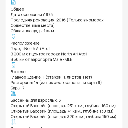
Общее
Дата основания
:
1975
Последняя реновация
:
2016 (Только в номерах,
Общественные места)
Общая площадь
:
1 кв.м.
Расположение
Город
:
North Ari Atoll
В 200 м от центра города North Ari Atoll
В 56 км от аэропорта Male -MLE
В отеле
Главное Здание: 1 (этажей: 1, лифтов: Нет)
Рестораны: 14 (из них ресторанов а’ля карт: 9)
Бары: 7
Бассейны для взрослых: 3
Открытый Бассейн (площадь 231 кв.м., глубина 160 см)
Открытый Бассейн (площадь 74 кв.м., глубина 130 см)
Открытый Бассейн (площадь 320 кв.м., глубина 150 см)