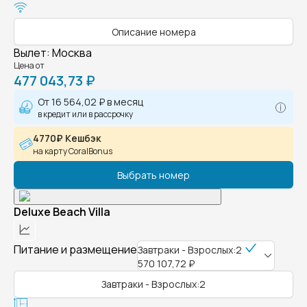
Описание номера
Вылет
:
Москва
Цена от
477 043,73 ₽
От
16 564,02 ₽
в месяц
в кредит или в рассрочку
4770₽ Кешбэк
на карту CoralBonus
Выбрать номер
Deluxe Beach Villa
Питание и размещение
Завтраки - Взрослых:2
570 107,72 ₽
Завтраки - Взрослых:2