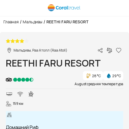
/
/
Главная
Мальдивы
REETHI FARU RESORT
1/88
Мальдивы, Раа Атолл (Raa Atoll)
REETHI FARU RESORT
28 °C
29 °C
August средняя температура
159 км
Домашний Риф