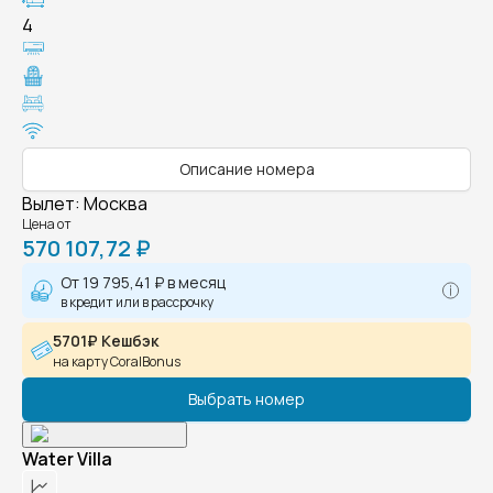
4
Описание номера
Вылет
:
Москва
Цена от
570 107,72 ₽
От
19 795,41 ₽
в месяц
в кредит или в рассрочку
5701₽ Кешбэк
на карту CoralBonus
Выбрать номер
Water Villa