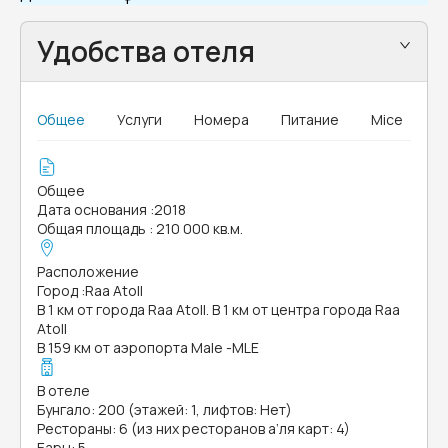
Удобства отеля
Общее
Услуги
Номера
Питание
Mice
Общее
Дата основания
:
2018
Общая площадь
:
210 000 кв.м.
Расположение
Город
:
Raa Atoll
В 1 км от города Raa Atoll. В 1 км от центра города Raa
Atoll
В 159 км от аэропорта Male -MLE
В отеле
Бунгало: 200 (этажей: 1, лифтов: Нет)
Рестораны: 6 (из них ресторанов а’ля карт: 4)
Бары: 5