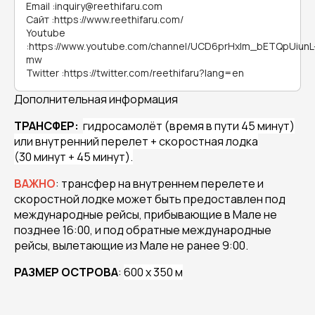
Email
:
inquiry@reethifaru.com
Сайт
:
https://www.reethifaru.com/
Youtube
:
https://www.youtube.com/channel/UCD6prHxIm_bETQpUiunL
mw
Twitter
:
https://twitter.com/reethifaru?lang=en
Дополнительная информация
ТРАНСФЕР:
гидросамолёт (время в пути 45 минут)
или внутренний перелет + скоростная лодка
(30 минут + 45 минут).
ВАЖНО
: трансфер на внутреннем перелете и
скоростной лодке может быть предоставлен под
международные рейсы, прибывающие в Мале не
позднее 16:00, и под обратные международные
рейсы, вылетающие из Мале не ранее 9:00.
РАЗМЕР ОСТРОВА
:
600 x 350 м