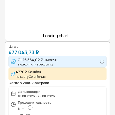
Loading chart...
Цена от
477 043,73 ₽
От
16 564,02 ₽
в месяц
в кредит или в рассрочку
4770₽ Кешбэк
на карту CoralBonus
Garden Villa- Завтраки
Даты поездки
16.08.2026 - 25.08.2026
Продолжительность
8
н
+
1
н
Туристы