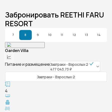
Забронировать REETHI FARU
RESORT
7
8
9
10
11
12
13
14
Garden Villa
Питание и размещение
Завтраки - Взрослых:2
477 043,73 ₽
Завтраки - Взрослых:2
4