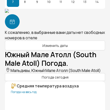
7
8
9
10
11
12
13
14
К сожалению, в выбранные вами даты нет свободных
номеров в отеле
Изменить даты
Южный Мале Атолл (South
Male Atoll) Погода.
Мальдивы, Южный Мале Атолл (South Male Atoll)
Погода сегодня
Средняя температура воздуха
Погода на весь год