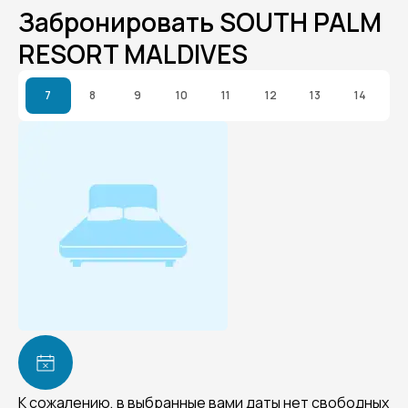
Забронировать SOUTH PALM
RESORT MALDIVES
7
8
9
10
11
12
13
14
К сожалению, в выбранные вами даты нет свободных