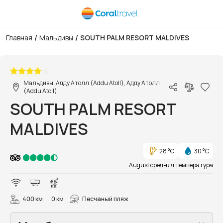
/
/
Главная
Мальдивы
SOUTH PALM RESORT MALDIVES
1/54
Мальдивы, Адду Атолл (Addu Atoll), Адду Атолл
(Addu Atoll)
SOUTH PALM RESORT
MALDIVES
28 °C
30 °C
August средняя температура
400 км
0 км
Песчаный пляж