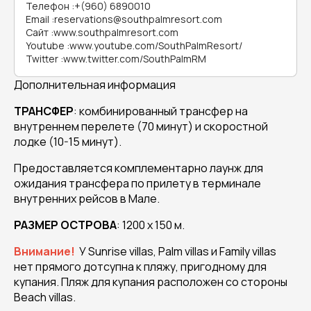
Телефон
:
+(960) 6890010
Email
:
reservations@southpalmresort.com
Сайт
:
www.southpalmresort.com
Youtube
:
www.youtube.com/SouthPalmResort/
Twitter
:
www.twitter.com/SouthPalmRM
Дополнительная информация
ТРАНСФЕР
: комбинированный трансфер на
внутреннем перелете (70 минут) и скоростной
лодке (10-15 минут).
Предоставляется комплементарно лаунж для
ожидания трансфера по прилету в терминале
внутренних рейсов в Мале.
РАЗМЕР ОСТРОВА
: 1200 х 150 м.
Внимание!
У
Sunrise villas, Palm villas и Family villas
нет прямого дотсупна к пляжу, пригодному для
купания. Пляж для купания расположен со стороны
Beach villas.