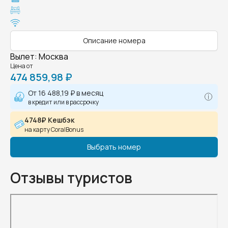
Описание номера
Вылет
:
Москва
Цена от
474 859,98 ₽
От
16 488,19 ₽
в месяц
в кредит или в рассрочку
4748₽ Кешбэк
на карту CoralBonus
Выбрать номер
Отзывы туристов