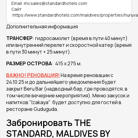
Email
:
mv.sales@standardhotels.com
Сайт
:
https://www.standardhotels.com/maldives/properties/huruval
Дополнительная информация
ТРАНСФЕР
: гидросамолет (время в пути 40 минут)
или внутренний перелет и скоростной катер (время
в пути 30 минут + 25 минут).
РАЗМЕР ОСТРОВА
: 415 х 275 м.
ВАЖНО! РЕНОВАЦИЯ!
На время реновации с
24.10.25 и до дальнейшего уведомления будет
закрыт Beru Bar (надводный бар, где проводятся, в
том числе вечерние мероприятия). Меню закусок и
напитков "Izakaya" будет доступно для гостей в
ресторане Guduguda.
Забронировать THE
STANDARD, MALDIVES BY