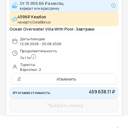
От
15 959,66 ₽
в месяц
в кредит или в рассрочку
4596₽ Кешбэк
на карту CoralBonus
Ocean Overwater Villa With Pool- Завтраки
Даты поездки
12.08.2026 - 20.08.2026
Продолжительность
7
н
+
1
н
Туристы
Взрослых: 2
Изменить
459 638,11 ₽
Итоговая стоимость
Выбрать номер