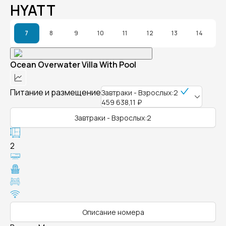
HYATT
7
8
9
10
11
12
13
14
Ocean Overwater Villa With Pool
Питание и размещение
Завтраки - Взрослых:2
459 638,11 ₽
Завтраки - Взрослых:2
2
Описание номера