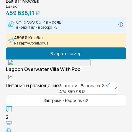
Вылет
:
Москва
Цена от
459 638,11 ₽
От
15 959,66 ₽
в месяц
в кредит или в рассрочку
4596₽ Кешбэк
на карту CoralBonus
Выбрать номер
Lagoon Overwater Villa With Pool
Питание и размещение
Завтраки - Взрослых:2
474 859,98 ₽
Завтраки - Взрослых:2
2