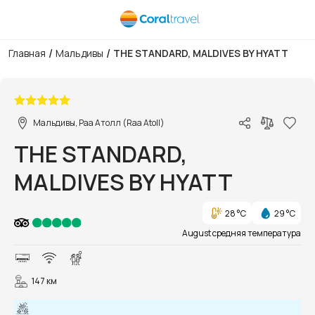
/
/
Главная
Мальдивы
THE STANDARD, MALDIVES BY HYATT
1/126
Мальдивы, Раа Атолл (Raa Atoll)
THE STANDARD,
MALDIVES BY HYATT
28 °C
29 °C
August средняя температура
147 км