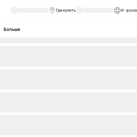
Где купить
₽
-
русс
Больше