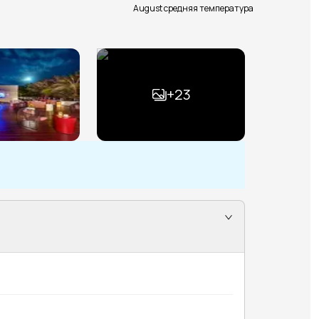
August средняя температура
+
23