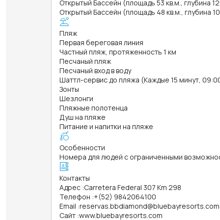
Открытый Бассейн (площадь 53 кв.м., глубина 1
Открытый Бассейн (площадь 48 кв.м., глубина 1
Пляж
Первая береговая линия
Частный пляж, протяженность 1 км
Песчаный пляж
Песчаный вход в воду
Шаттл-сервис до пляжа (Каждые 15 минут, 09:00
Зонты
Шезлонги
Пляжные полотенца
Душ на пляже
Питание и напитки на пляже
Особенности
Номера для людей с ограниченными возможно
Контакты
Адрес
:
Carretera Federal 307 Km 298
Телефон
:
+(52) 9842064100
Email
:
reservas.bbdiamond@bluebayresorts.com
Сайт
:
www.bluebayresorts.com