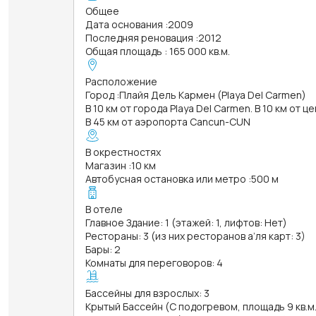
Общее
Дата основания
:
2009
Последняя реновация
:
2012
Общая площадь
:
165 000 кв.м.
Расположение
Город
:
Плайя Дель Кармен (Playa Del Carmen)
В 10 км от города Playa Del Carmen. В 10 км от 
В 45 км от аэропорта Cancun-CUN
В окрестностях
Магазин
:
10 км
Автобусная остановка или метро
:
500 м
В отеле
Главное Здание: 1 (этажей: 1, лифтов: Нет)
Рестораны: 3 (из них ресторанов а’ля карт: 3)
Бары: 2
Комнаты для переговоров: 4
Бассейны для взрослых: 3
Крытый Бассейн (С подогревом, площадь 9 кв.м.