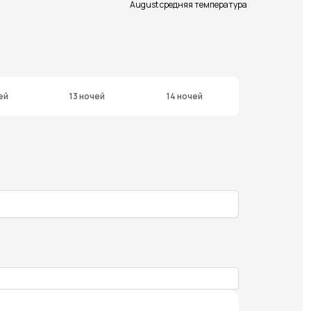
August средняя температура
ей
13 ночей
14 ночей