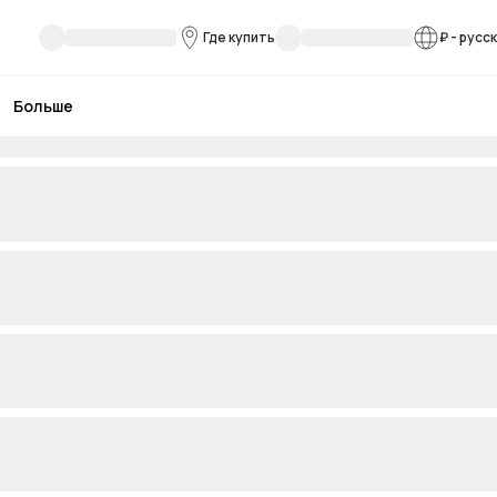
Где купить
₽
-
русс
Больше