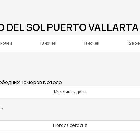
O DEL SOL PUERTO VALLARTA
 ночей
10 ночей
11 ночей
12 ноч
вободных номеров в отеле
Изменить даты
.
Погода сегодня