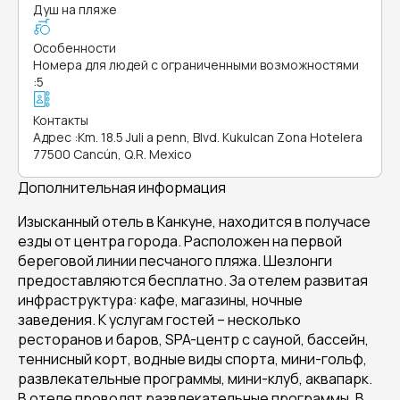
Душ на пляже
Особенности
Номера для людей с ограниченными возможностями
:
5
Контакты
Адрес
:
Km. 18.5 Juli a penn, Blvd. Kukulcan Zona Hotelera
77500 Cancún, Q.R. Mexico
Дополнительная информация
Изысканный отель в Канкуне, находится в получасе
езды от центра города. Расположен на первой
береговой линии песчаного пляжа. Шезлонги
предоставляются бесплатно. За отелем развитая
инфраструктура: кафе, магазины, ночные
заведения. К услугам гостей – несколько
ресторанов и баров, SPA-центр с сауной, бассейн,
теннисный корт, водные виды спорта, мини-гольф,
развлекательные программы, мини-клуб, аквапарк.
В отеле проводят развлекательные программы. В