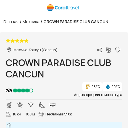
/
/
Главная
Мексика
CROWN PARADISE CLUB CANCUN
1/37
Мексика, Канкун (Cancun)
CROWN PARADISE CLUB
CANCUN
28 °C
29 °C
August средняя температура
16 км
100 м
Песчаный пляж