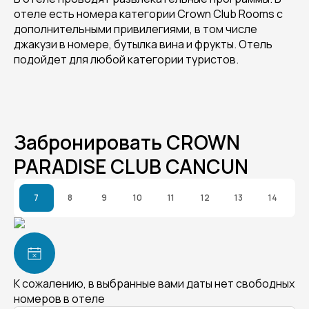
отеле есть номера категории Crown Club Rooms с
дополнительными привилегиями, в том числе
джакузи в номере, бутылка вина и фрукты. Отель
подойдет для любой категории туристов.
Забронировать CROWN
PARADISE CLUB CANCUN
7
8
9
10
11
12
13
14
К сожалению, в выбранные вами даты нет свободных
номеров в отеле