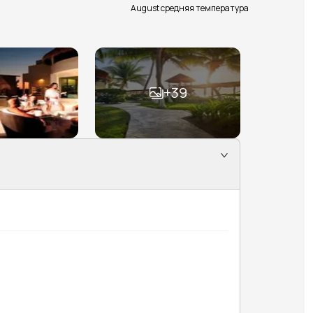
August средняя температура
+
39