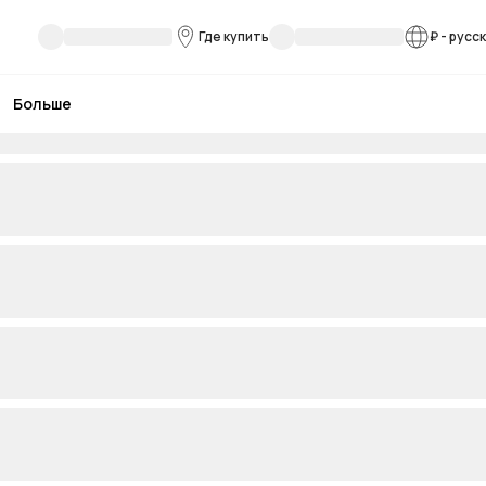
Где купить
₽
-
русс
Больше