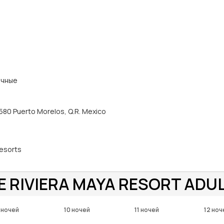
ичные
580 Puerto Morelos, Q.R. Mexico
esorts
E RIVIERA MAYA RESORT ADU
 ночей
10 ночей
11 ночей
12 ноч