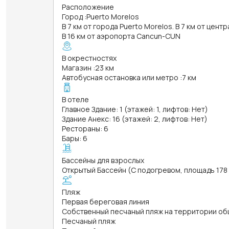
Расположение
Город
:
Puerto Morelos
В 7 км от города Puerto Morelos. В 7 км от цент
В 16 км от аэропорта Cancun-CUN
В окрестностях
Магазин
:
23 км
Автобусная остановка или метро
:
7 км
В отеле
Главное Здание: 1 (этажей: 1, лифтов: Нет)
Здание Анекс: 16 (этажей: 2, лифтов: Нет)
Рестораны: 6
Бары: 6
Бассейны для взрослых
Открытый Бассейн (С подогревом, площадь 178 к
Пляж
Первая береговая линия
Собственный песчаный пляж на территории об
Песчаный пляж