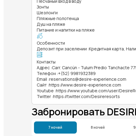
Песчаный вход в воду
Зонты
Шезлонги
Пляжные полотенца
Душ на пляже
Питание и напитки на пляже
Особенности
Депозит при заселении
:
Кредитная карта, Нал
Контакты
Адрес
:
Carr. Cancún - Tulum Predio Tanchacte 77
Телефон
:
+(52) 9981932389
Email
:
reservations@desire-experience.com
Сайт
:
https://www.desire-experience.com
Youtube
:
https://www.youtube.com/user/DesireR
Twitter
:
https://twitter.com/Desireresorts
Забронировать DESIR
7 ночей
8 ночей
9