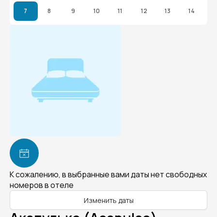
7
8
9
10
11
12
13
14
К сожалению, в выбранные вами даты нет свободных
номеров в отеле
Изменить даты