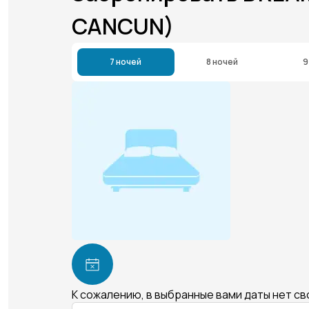
CANCUN)
7 ночей
8 ночей
9
К сожалению, в выбранные вами даты нет с