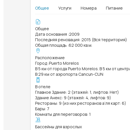
Общее
Услуги
Номера
Питание
Общее
Дата основания
:
2009
Последняя реновация
:
2015 (Вся территория)
Общая площадь
:
62 000 кв.м.
Расположение
Город
:
Puerto Morelos
В 5 км от города Puerto Morelos. В 5 км от цент
В 29 км от аэропорта Cancun-CUN
В отеле
Главное Здание: 2 (этажей: 1, лифтов: Нет)
Здание Анекс: 9 (этажей: 4, лифтов: 9)
Рестораны: 9 (из них ресторанов а’ля карт: 6)
Бары: 7
Комнаты для переговоров: 1
Бассейны для взрослых