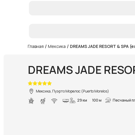
/
/
Главная
Мексика
DREAMS JADE RESORT & SPA (e
DREAMS JADE RESOR
Мексика, Пуэрто Морелос (Puerto Morelos)
29 км
100 м
Песчаный п