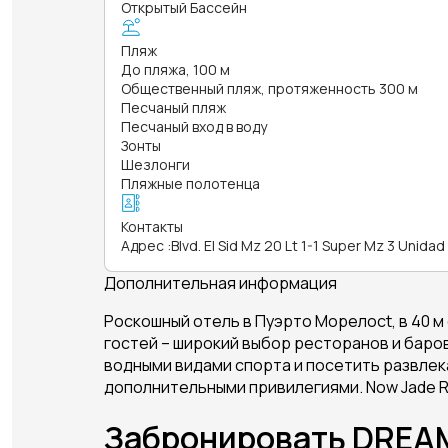
Открытый Бассейн
Пляж
До пляжа, 100 м
Общественный пляж, протяженность 300 м
Песчаный пляж
Песчаный вход в воду
Зонты
Шезлонги
Пляжные полотенца
Контакты
Адрес
:
Blvd. El Sid Mz 20 Lt 1-1 Super Mz 3 Unid
Дополнительная информация
Роскошный отель в Пуэрто Морелосt, в 40 м
гостей – широкий выбор ресторанов и баров
водными видами спорта и посетить развлек
дополнительными привилегиями. Now Jade Ri
Забронировать DREAM