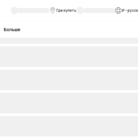
Где купить
₽
-
русс
Больше