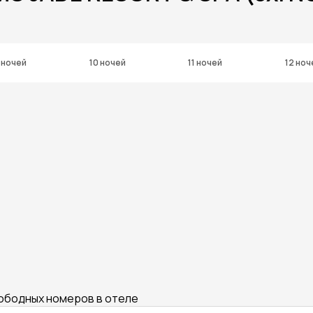
 ночей
10 ночей
11 ночей
12 ноч
вободных номеров в отеле