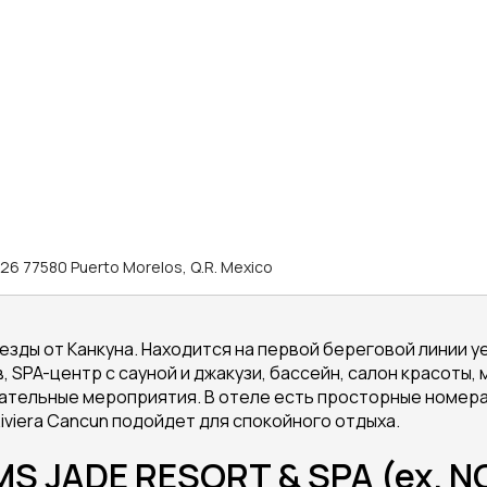
ad 26 77580 Puerto Morelos, Q.R. Mexico
 езды от Канкуна. Находится на первой береговой линии у
, SPA-центр с сауной и джакузи, бассейн, салон красоты,
ательные мероприятия. В отеле есть просторные номера 
viera Cancun подойдет для спокойного отдыха.
S JADE RESORT & SPA (ex. N