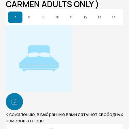
CARMEN ADULTS ONLY )
7
8
9
10
11
12
13
14
К сожалению, в выбранные вами даты нет свободных
номеров в отеле