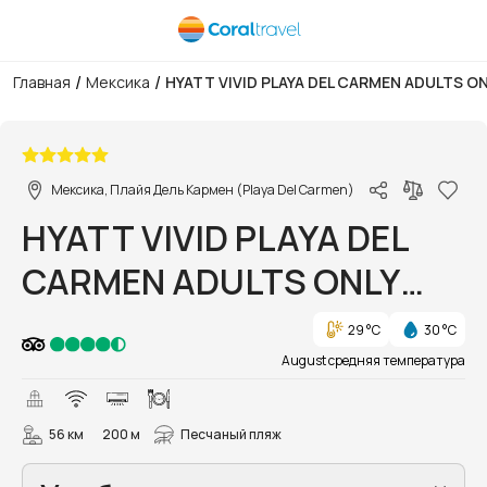
/
/
Главная
Мексика
HYATT VIVID PLAYA DEL CARMEN ADULTS ON
1/44
Мексика, Плайя Дель Кармен (Playa Del Carmen)
HYATT VIVID PLAYA DEL
CARMEN ADULTS ONLY
(EX. HILTON PLAYA DEL
29 °C
30 °C
CARMEN ADULTS ONLY )
August средняя температура
56 км
200 м
Песчаный пляж