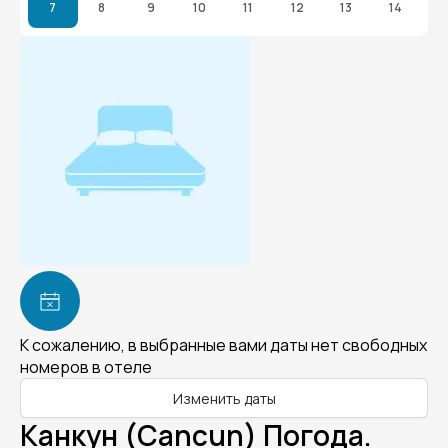
7
8
9
10
11
12
13
14
К сожалению, в выбранные вами даты нет свободных
номеров в отеле
Изменить даты
Канкун (Cancun) Погода.