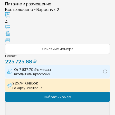
Питание и размещение
Все включено - Взрослых:2
4
Описание номера
Цена от
225 725,88 ₽
От
7 837,70 ₽
в месяц
в кредит или в рассрочку
2257₽ Кешбэк
на карту CoralBonus
Выбрать номер