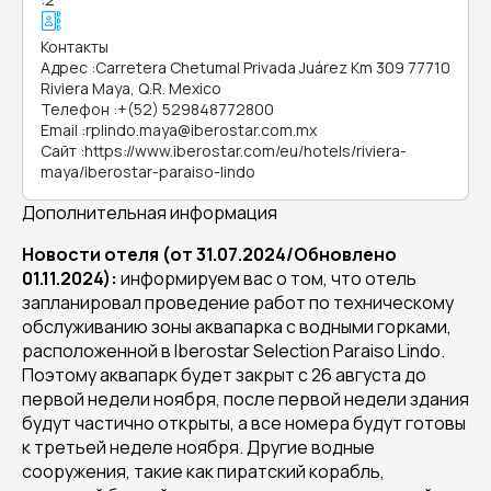
Контакты
Адрес
:
Carretera Chetumal Privada Juárez Km 309 77710
Riviera Maya, Q.R. Mexico
Телефон
:
+(52) 529848772800
Email
:
rplindo.maya@iberostar.com.mx
Сайт
:
https://www.iberostar.com/eu/hotels/riviera-
maya/iberostar-paraiso-lindo
Дополнительная информация
Новости отеля (от 31.07.2024/Обновлено
01.11.2024):
информируем вас о том, что отель
запланировал проведение работ по техническому
обслуживанию зоны аквапарка с водными горками,
расположенной в Iberostar Selection Paraiso Lindo.
Поэтому аквапарк будет закрыт с 26 августа до
первой недели ноября, после первой недели здания
будут частично открыты, а все номера будут готовы
к третьей неделе ноября. Другие водные
сооружения, такие как пиратский корабль,