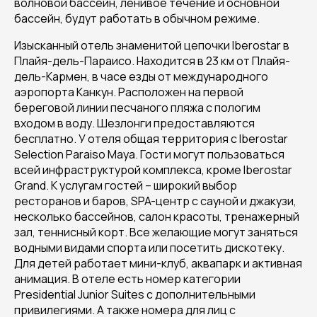
волновой бассейн, ленивое течение и основной
бассейн, будут работать в обычном режиме.
Изысканный отель знаменитой цепочки Iberostar в
Плайя-дель-Параисо. Находится в 23 км от Плайя-
дель-Кармен, в часе езды от международного
аэропорта Канкун. Расположен на первой
береговой линии песчаного пляжа с пологим
входом в воду. Шезлонги предоставляются
бесплатно. У отеля общая территория с Iberostar
Selection Paraiso Maya. Гости могут пользоваться
всей инфраструктурой комплекса, кроме Iberostar
Grand. К услугам гостей – широкий выбор
ресторанов и баров, SPA-центр с сауной и джакузи,
несколько бассейнов, салон красоты, тренажерный
зал, теннисный корт. Все желающие могут заняться
водными видами спорта или посетить дискотеку.
Для детей работает мини-клуб, аквапарк и активная
анимация. В отеле есть номер категории
Presidential Junior Suites с дополнительными
привилегиями. А также номера для лиц с