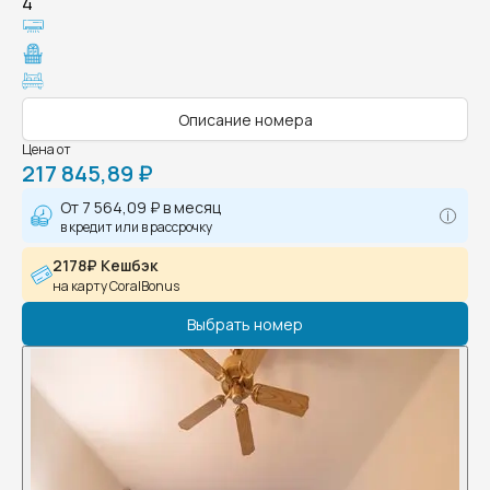
4
Описание номера
Цена от
217 845,89 ₽
От
7 564,09 ₽
в месяц
в кредит или в рассрочку
2178₽ Кешбэк
на карту CoralBonus
Выбрать номер