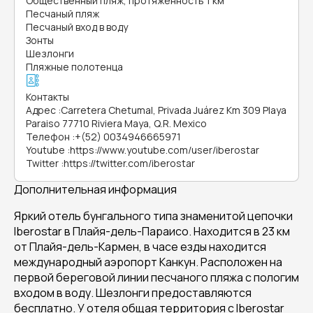
Общественный пляж, протяженность 1 км
Песчаный пляж
Песчаный вход в воду
Зонты
Шезлонги
Пляжные полотенца
Контакты
Адрес
:
Carretera Chetumal, Privada Juárez Km 309 Playa
Paraiso 77710 Riviera Maya, Q.R. Mexico
Телефон
:
+(52) 0034946665971
Youtube
:
https://www.youtube.com/user/iberostar
Twitter
:
https://twitter.com/iberostar
Дополнительная информация
Яркий отель бунгального типа знаменитой цепочки
Iberostar в Плайя-дель-Параисо. Находится в 23 км
от Плайя-дель-Кармен, в часе езды находится
международный аэропорт Канкун. Расположен на
первой береговой линии песчаного пляжа с пологим
входом в воду. Шезлонги предоставляются
бесплатно. У отеля общая территория с Iberostar