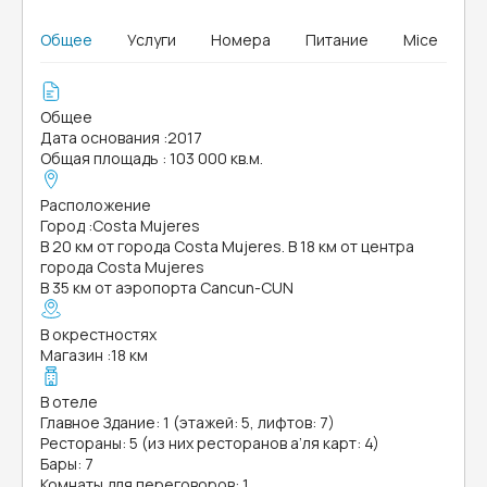
Общее
Услуги
Номера
Питание
Mice
Общее
Дата основания
:
2017
Общая площадь
:
103 000 кв.м.
Расположение
Город
:
Costa Mujeres
В 20 км от города Costa Mujeres. В 18 км от центра
города Costa Mujeres
В 35 км от аэропорта Cancun-CUN
В окрестностях
Магазин
:
18 км
В отеле
Главное Здание: 1 (этажей: 5, лифтов: 7)
Рестораны: 5 (из них ресторанов а’ля карт: 4)
Бары: 7
Комнаты для переговоров: 1