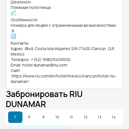
Шезлонги
Пляжные полотенца
Особенности
Номера для людей с ограниченными возможностями
:
6
Контакты
Адрес
:
Blvd. Costa Isla Mujeres S/N 77400 Cancún, Q.R.
Mexico
Телефон
:
+(52) 99823409000
Email
:
hotel.dunamar@riu.com
Сайт
:
https://www.riu.com/en/hotel/mexico/cancun/hotel-riu-
dunamar/
Забронировать RIU
DUNAMAR
7
8
9
10
11
12
13
14