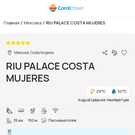
/
/
Главная
Мексика
RIU PALACE COSTA MUJERES
1/34
Мексика, Costa Mujeres
RIU PALACE COSTA
MUJERES
29 °C
30 °C
August средняя температура
35 км
100 м
Песчаный пляж