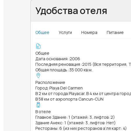
Удобства отеля
Общее
Услуги
Номера
Питание
Общее
Дата основания
:
2006
Последняя реновация
:
2015 (Вся территория, 
Общая площадь
:
35 000 кв.м.
Расположение
Город
:
Playa Del Carmen
В 2 км от города Playacar. В 4 км от центра горо
В 58 км от аэропорта Cancun-CUN
В отеле
Главное Здание: 1 (этажей: 3, лифтов: 2)
Здание Анекс: 1 (этажей: 3, лифтов: Нет)
Рестораны: 6 (из них ресторанов а’ля карт: 4)