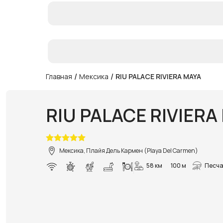
/
/
Главная
Мексика
RIU PALACE RIVIERA MAYA
RIU PALACE RIVIERA
Мексика, Плайя Дель Кармен (Playa Del Carmen)
58 км
100 м
Песча