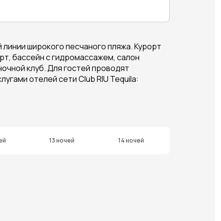
 линии широкого песчаного пляжа. Курорт
рт, бассейн с гидромассажем, салон
 ночной клуб. Для гостей проводят
угами отелей сети Club RIU Tequila:
ей
13 ночей
14 ночей