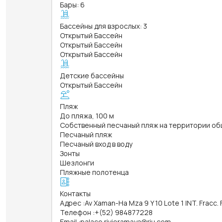
Бары: 6
Бассейны для взрослых: 3
Открытый Бассейн
Открытый Бассейн
Открытый Бассейн
Детские бассейны
Открытый Бассейн
Пляж
До пляжа, 100 м
Собственный песчаный пляж на территории об
Песчаный пляж
Песчаный вход в воду
Зонты
Шезлонги
Пляжные полотенца
Контакты
Адрес
:
Av Xaman-Ha Mza 9 Y 10 Lote 1 INT. Fracc. F
Телефон
:
+(52) 984877228
Email
:
palace.rivieramaya@riu.com