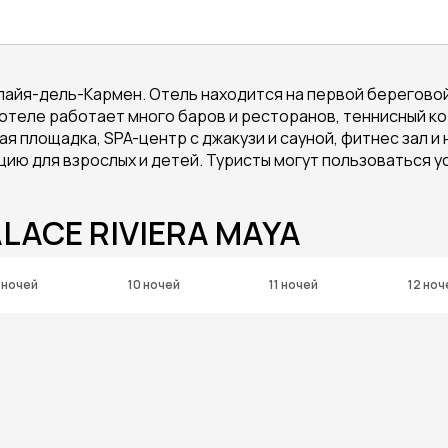
лайя-дель-Кармен. Отель находится на первой береговой
 отеле работает много баров и ресторанов, теннисный ко
ая площадка, SPA-центр с джакузи и сауной, фитнес зал и
ю для взрослых и детей. Туристы могут пользоваться усл
ALACE RIVIERA MAYA
 ночей
10 ночей
11 ночей
12 ноч