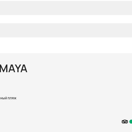
 MAYA
ный пляж