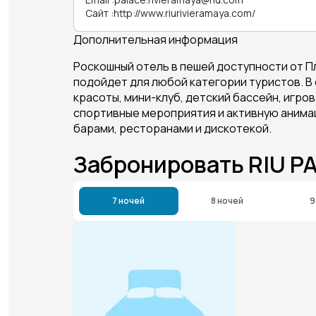
Сайт
:
http://www.riurivieramaya.com/
Дополнительная информация
Р
оскошный отель в пешей доступности от П
подойдет для любой категории туристов. В
красоты, мини-клуб, детский бассейн, игров
спортивные мероприятия и активную анимаци
барами, ресторанами и дискотекой.
Забронировать RIU P
7 ночей
8 ночей
9