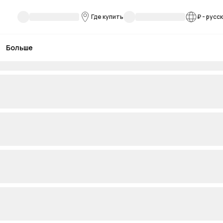
Где купить
₽
-
русс
Больше