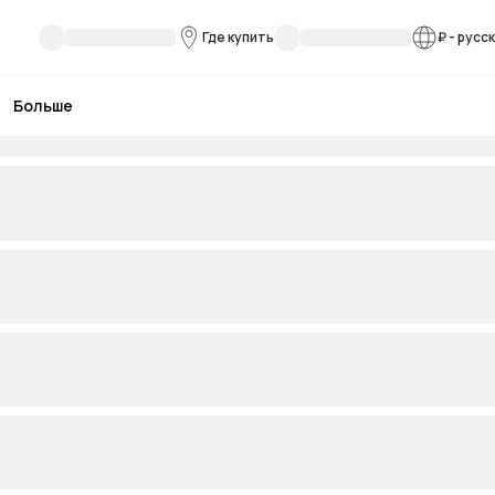
Где купить
₽
-
русс
Больше