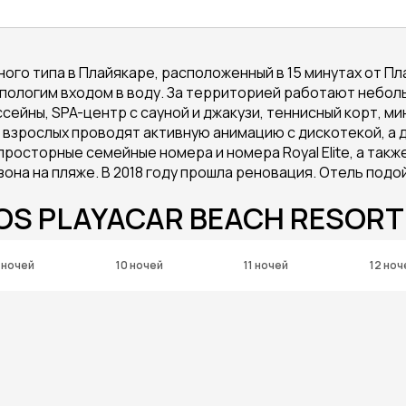
ого типа в Плайякаре, расположенный в 15 минутах от Пл
пологим входом в воду. За территорией работают неболь
ссейны, SPA-центр с сауной и джакузи, теннисный корт, м
я взрослых проводят активную анимацию с дискотекой, а 
 просторные семейные номера и номера Royal Elite, а так
 и зона на пляже. В 2018 году прошла реновация. Отель по
OS PLAYACAR BEACH RESORT 
 ночей
10 ночей
11 ночей
12 ноч