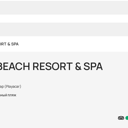
RT & SPA
BEACH RESORT & SPA
ар (Playacar)
ный пляж