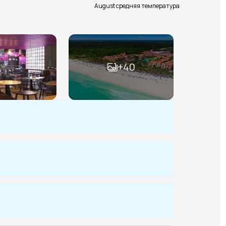
August средняя температура
+
40