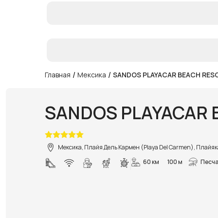
/
/
Главная
Мексика
SANDOS PLAYACAR BEACH RESO
SANDOS PLAYACAR 
Мексика, Плайя Дель Кармен (Playa Del Carmen), Плайяк
60 км
100 м
Песча