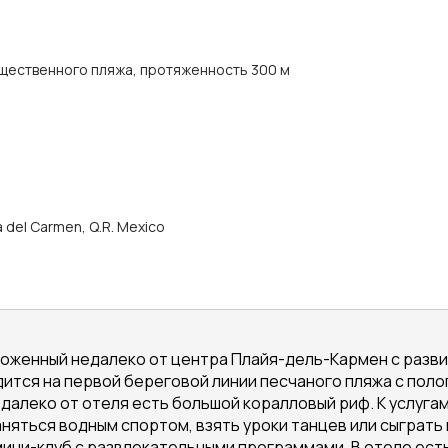
щественного пляжа, протяженность 300 м
a del Carmen, Q.R. Mexico
ложенный недалеко от центра Плайя-дель-Кармен с разв
тся на первой береговой линии песчаного пляжа с пологи
алеко от отеля есть большой коралловый риф. К услугам
няться водным спортом, взять уроки танцев или сыграть
мини-клуб с развлекательными программами. В отеле ес