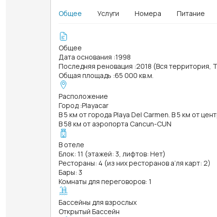
Общее
Услуги
Номера
Питание
Общее
Дата основания
:
1998
Последняя реновация
:
2018 (Вся территория, 
Общая площадь
:
65 000 кв.м.
Расположение
Город
:
Playacar
В 5 км от города Playa Del Carmen. В 5 км от це
В 58 км от аэропорта Cancun-CUN
В отеле
Блок: 11 (этажей: 3, лифтов: Нет)
Рестораны: 4 (из них ресторанов а’ля карт: 2)
Бары: 3
Комнаты для переговоров: 1
Бассейны для взрослых
Открытый Бассейн