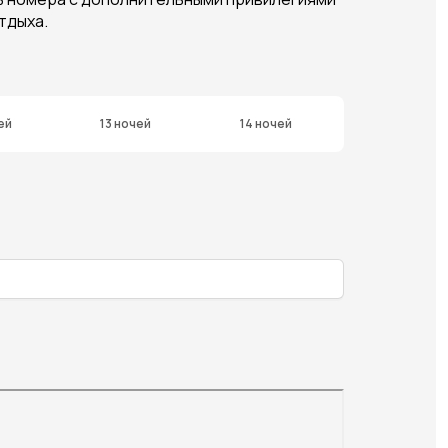
тдыха.
ей
13 ночей
14 ночей