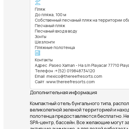
Пляж
До пляжа, 100 м
Собственный песчаный пляж на территории об
Песчаный пляж
Песчаный вход в воду
Зонты
Шезлонги
Пляжные полотенца
Контакты
Адрес
:
Paseo Xaman - Ha s/n Playacar 77710 Play
Телефон
:
+(52) 019848734120
Email
:
mexico@thereefresorts.com
Сайт
:
www.thereefresorts.com
Дополнительная информация
Компактный отель бунгального типа, распо
великолепной зеленой территорией и находи
полотенца предоставляются бесплатно. Нед
SPA-центр, бассейн. Все желающие могут за
активную анимацию, а для детей работает 