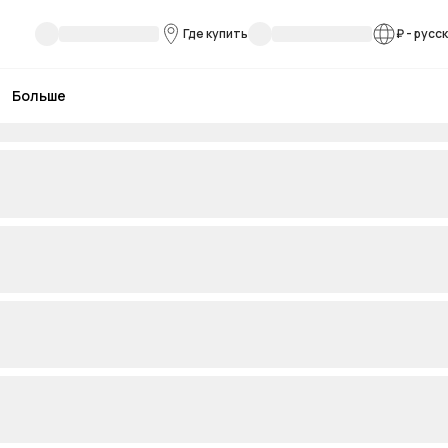
Где купить
₽
-
русс
Больше