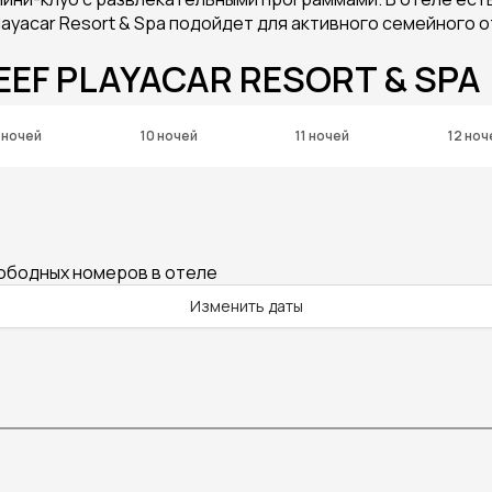
layacar Resort & Spa подойдет для активного семейного о
EEF PLAYACAR RESORT & SPA
 ночей
10 ночей
11 ночей
12 ноч
вободных номеров в отеле
Изменить даты