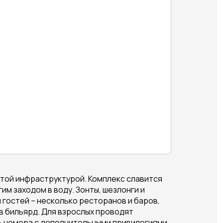
итой инфраструктурой. Комплекс славится
м заходом в воду. Зонты, шезлонги и
 гостей – несколько ресторанов и баров,
 в бильярд. Для взрослых проводят
ть номера с дополнительными привилегиями