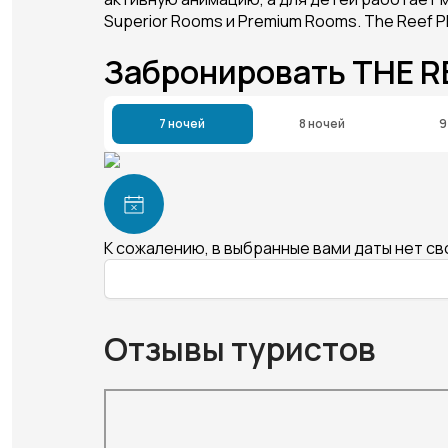
Superior Rooms и Premium Rooms. The Reef P
Забронировать THE R
7 ночей
8 ночей
9
К сожалению, в выбранные вами даты нет с
Отзывы туристов