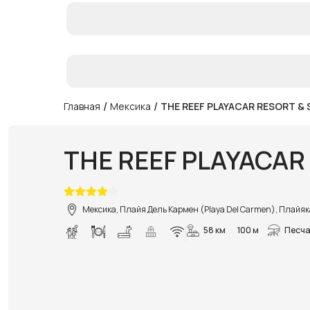
/
/
Главная
Мексика
THE REEF PLAYACAR RESORT & 
THE REEF PLAYACAR
Мексика, Плайя Дель Кармен (Playa Del Carmen), Плайяк
58 км
100 м
Песча